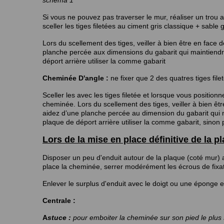
schéma 1
Si vous ne pouvez pas traverser le mur, réaliser un trou
sceller les tiges filetées au ciment gris classique + sab
Lors du scellement des tiges, veiller à bien être en face
planche percée aux dimensions du gabarit qui maintiendra
déport arrière utiliser la comme gabarit
Cheminée D'angle :
ne fixer que 2 des quatres tiges filet
Sceller les avec les tiges filetée et lorsque vous positionn
cheminée. Lors du scellement des tiges, veiller à bien êt
aidez d’une planche percée au dimension du gabarit qui m
plaque de déport arrière utiliser la comme gabarit, sino
Lors de la mise en place définitive de la pl
Disposer un peu d'enduit autour de la plaque (coté mur) a
place la cheminée, serrer modérément les écrous de fixatio
Enlever le surplus d'enduit avec le doigt ou une éponge e
Centrale :
A
stuce :
pour emboiter la cheminée sur son pied le plus 