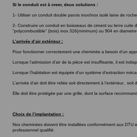
Si le conduit est à creer, deux solutions :
1- Utiliser un conduit double parois inox/inox isolé laine de roch
2- Construire un conduit en boisseaux de ciment ou terre cuite 
“polycombustible” (bois) inox 316(minimum) ou 904 en diametre
L’arrivée d’air extérieur :
Pour fonctionner correctement une cheminée a besoin d’un apport
Lorsque l’admission d’air de la pièce est insuffisante, il est indis
Lorsque l’habitation est équipée d’un système d’extraction mécan
L’arrivée d’air doit être reliée soit directement à l’extérieur, soit 
Elle doit être protégée par une grille, dont la surface recomma
Choix de l’implantation :
Nos cheminées doivent être installées conformément aux DTU en v
professionnel qualifié.