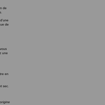
in de
s.
 d’une
que de
 vous
ez une
tre en
t sec.
origine