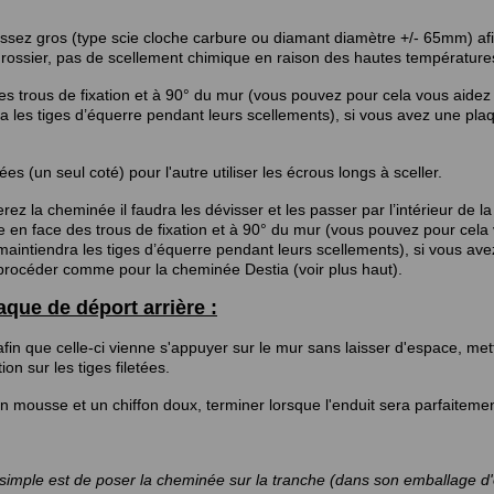
 assez gros (type scie cloche carbure ou diamant diamètre +/- 65mm) af
le grossier, pas de scellement chimique en raison des hautes température
 des trous de fixation et à 90° du mur (vous pouvez pour cela vous aidez
 les tiges d’équerre pendant leurs scellements), si vous avez une pla
ées (un seul coté) pour l'autre utiliser les écrous longs à sceller.
erez la cheminée il faudra les dévisser et les passer par l’intérieur de la
re en face des trous de fixation et à 90° du mur (vous pouvez pour cela
aintiendra les tiges d’équerre pendant leurs scellements), si vous av
n procéder comme pour la cheminée Destia (voir plus haut).
aque de déport arrière :
fin que celle-ci vienne s'appuyer sur le mur sans laisser d'espace, met
n sur les tiges filetées.
n mousse et un chiffon doux, terminer lorsque l'enduit sera parfaitemen
simple est de poser la cheminée sur la tranche (dans son emballage d'