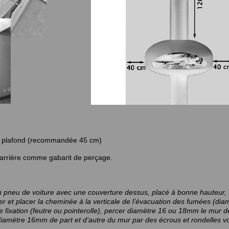
us plafond (recommandée 45 cm)
e arrière comme gabarit de perçage.
 pneu de voiture avec une couverture dessus, placé à bonne hauteur, f
er et placer la cheminée à la verticale de l’évacuation des fumées (dia
de fixation (feutre ou pointerolle), percer diamètre 16 ou 18mm le mur d
e diamètre 16mm de part et d’autre du mur par des écrous et rondelles vo