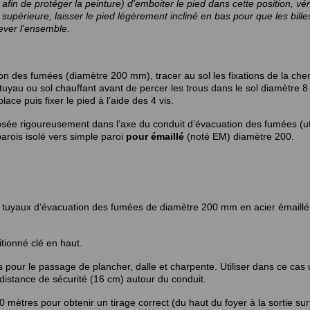
in de protéger la peinture) d'emboiter le pied dans cette position, véri
 supérieure, laisser le pied légèrement incliné en bas pour que les bille
ever l'ensemble.
ion des fumées (diamètre 200 mm), tracer au sol les fixations de la ch
e tuyau ou sol chauffant avant de percer les trous dans le sol diamètre 
ace puis fixer le pied à l’aide des 4 vis.
posée rigoureusement dans l’axe du conduit d’évacuation des fumées (ut
parois isolé vers simple paroi
pour émaillé
(noté EM) diamètre 200.
 tuyaux d‘évacuation des fumées de diamètre 200 mm en acier émaillé
tionné clé en haut.
s pour le passage de plancher, dalle et charpente. Utiliser dans ce cas
 distance de sécurité (16 cm) autour du conduit.
 mètres pour obtenir un tirage correct (du haut du foyer à la sortie sur