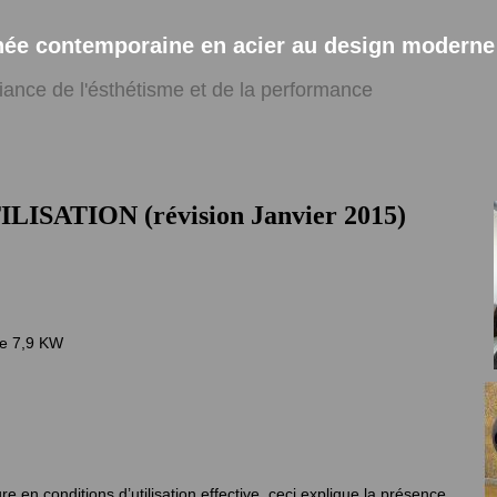
ée contemporaine en acier au design moderne
lliance de l'ésthétisme et de la performance
SATION (révision Janvier 2015)
le 7,9 KW
en conditions d’utilisation effective, ceci explique la présence