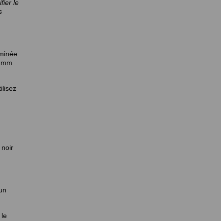
fier le
s
eminée
8 mm
ilisez
 noir
 un
 le