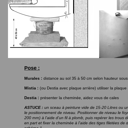
Pose :
Murales :
distance au sol 35 à 50 cm selon hauteur so
Mistia :
(ou Destia avec plaque arrière) utiliser la plaqu
Destia :
présenter la cheminée, aidez vous de cales
ASTUCE :
un sceau à peinture vide de 15-20 Litres ou un
le positionnement de niveau. Positionner de niveau le foy
200 mm) à l’aide d’un fil à plomb, puis repérer les trous 
en part et fixer la cheminée à l’aide des tiges filetées d