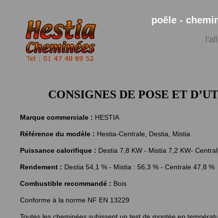
poêle -
chemin
l'a
CONSIGNES DE POSE ET D’UTILI
Marque commerciale :
HESTIA
Référence du modèle :
Hestia-Centrale, Destia, Mistia
Puissance calorifique :
Destia 7,8 KW - Mistia 7,2 KW- Centra
Rendement :
Destia 54,1 % - Mistia : 56,3 % - Centrale 47,8 %
Combustible recommandé :
Bois
Conforme à la norme NF EN 13229
Toutes les cheminées subissent un test de montée en température 