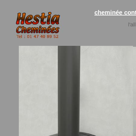
cheminée con
l'a