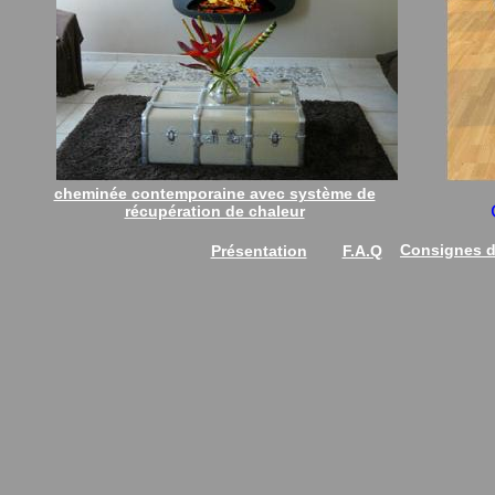
cheminée contemporaine avec système de
récupération de chaleur
Consignes de
Présentation
F.A.Q