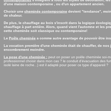
contemporaines
s'intègrent à tous les styles de décoration, le
d'une maison contemporaine , ou d'un appartement ancien.
Choisir une
cheminée contemporaine
devient "tendance", moins
de chaleur.
De plus, le chauffage au bois s'inscrit dans la logique écolog
chauffage à part entière. Alors, quand vient l'automne et les p
cette cheminée soit classique ou contemporaine!
Le
Poêle cheminée
a comme autre avantage de pouvoir être inst
La vocation première d'une cheminée était de chauffer, de nos 
encombrement moindre.
La
pose d'une cheminée :
peut on poser un poêle cheminée soi-mêm
professionnel choisir dans mon cas ? le conduit d'évacuation des fu
isolé laine de roche...) est il adapté pour poser ce type d'appareil ?